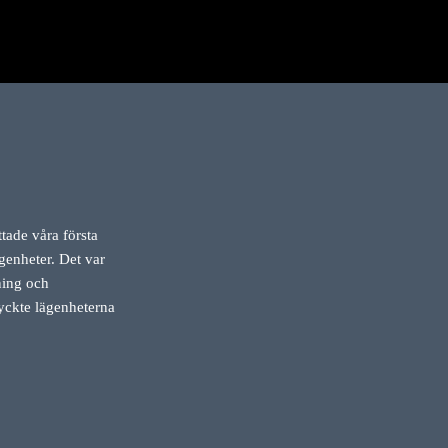
tade våra första
genheter. Det var
ning och
tyckte lägenheterna