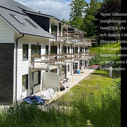
Varmt välkomna 
fastighetsägare
familj och all
och dottern Li
lillasyster Frid
vår pappas fot
barnsben intres
så det är extra 
hyresfastighet.