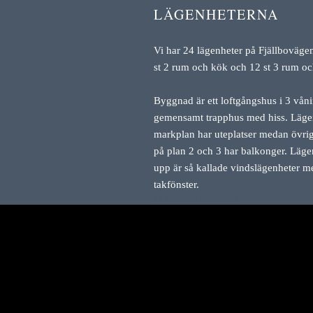
LÄGENHETERNA
Vi har 24 lägenheter på Fjällboväge
st 2 rum och kök och 12 st 3 rum o
Byggnad är ett loftgångshus i 3 våni
gemensamt trapphus med hiss. Läge
markplan har uteplatser medan övrig
på plan 2 och 3 har balkonger. Läge
upp är så kallade vindslägenheter m
takfönster.
/ Danielle Florence