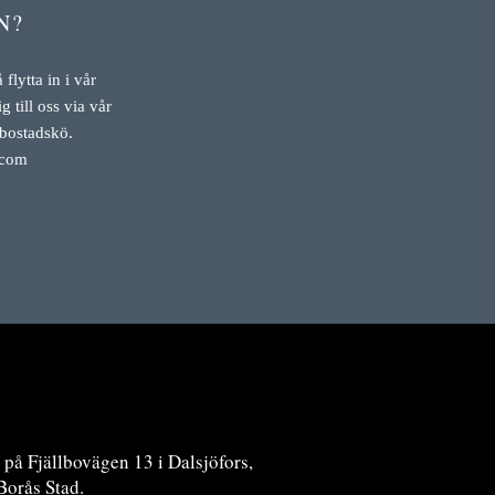
N?
flytta in i vår
g till oss via vår
 bostadskö.
.com
 på Fjällbovägen 13 i Dalsjöfors,
Borås Stad.