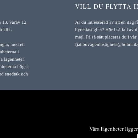
VILL DU FLYTTA I
n 13, varav 12
Är du intresserad av att en dag få 
ch kök.
hyresfastighet? Hör i så fall av di
mejl. På så sätt placeras du i vår
ngar, med ett
fjallbovagenfastighets@hotmail
/ Danielle Florence
nheterna i
a lägenheter
nheterna högst
ed snedtak och
Våra lägenheter ligger