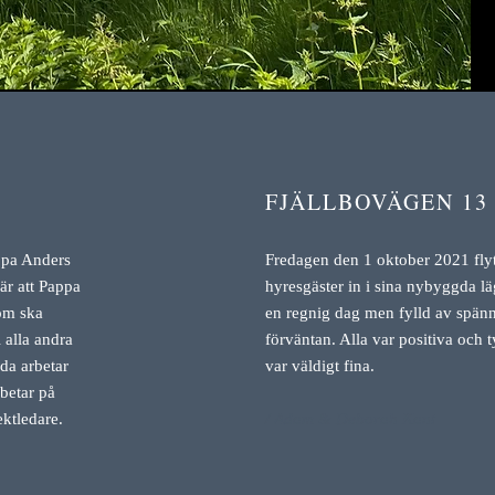
FJÄLLBOVÄGEN 13
appa Anders
Fredagen den 1 oktober 2021 flyt
är att Pappa
hyresgäster in i sina nybyggda lä
som ska
en regnig dag men fylld av spän
i alla andra
förväntan. Alla var positiva och 
da arbetar
var väldigt fina.
betar på
ktledare.
/ Adam & Deborah Kant