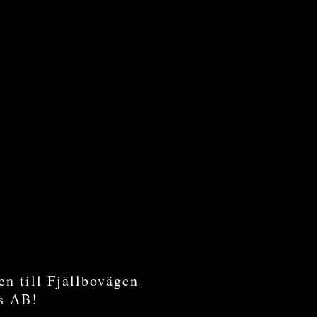
n till Fjällbovägen
ts AB!